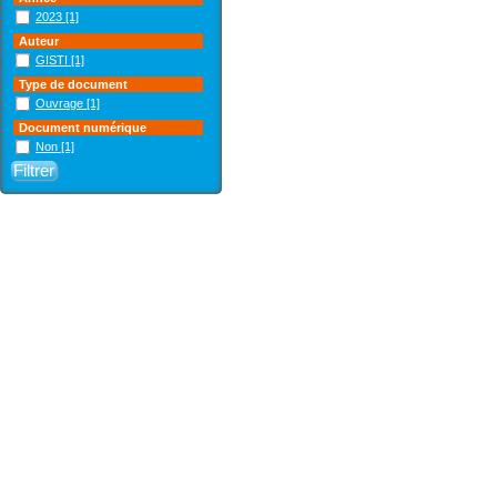
2023
[1]
Auteur
GISTI
[1]
Type de document
Ouvrage
[1]
Document numérique
Non
[1]