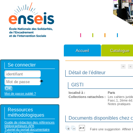
Accueil
Catalogue
Se connecter
Détail de l'éditeur
GISTI
localisé à :
Paris
Mot de passe oublié ?
Collections rattachées :
Les cahiers jurid
Fasc.1, 2ème éd.
Notes pratiques
Ressources
méthodologiques
Documents disponibles chez ce
Guide de rédaction des références
bibliographiques APA
Faire une suggestion
Affiner
Tutoriel du portail documentaire