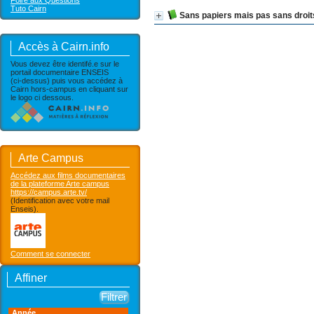
Foire aux Questions
Tuto Cairn
Sans papiers mais pas sans droit
Accès à Cairn.info
Vous devez être identifé.e sur le
portail documentaire ENSEIS
(ci-dessus) puis vous accédez à
Cairn hors-campus en cliquant sur
le logo ci dessous.
Arte Campus
Accédez aux films documentaires
de la plateforme Arte campus
https://campus.arte.tv/
(Identification avec votre mail
Enseis).
Comment se connecter
Affiner
Année