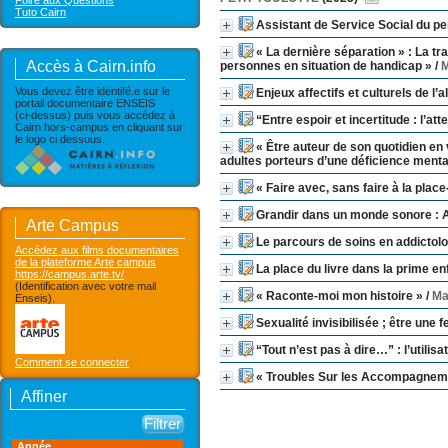
Foire aux Questions
Tuto Cairn
Assistant de Service Social du per
« La dernière séparation » : La t
Accès à Cairn.info
personnes en situation de handicap »
/
Vous devez être identifé.e sur le
Enjeux affectifs et culturels de l’
portail documentaire ENSEIS
(ci-dessus) puis vous accédez à
“Entre espoir et incertitude : l’at
Cairn hors-campus en cliquant sur
le logo ci dessous.
« Être auteur de son quotidien en 
adultes porteurs d’une déficience mental
« Faire avec, sans faire à la pla
Grandir dans un monde sonore : 
Arte Campus
Le parcours de soins en addictol
Accédez aux films documentaires
de la plateforme Arte campus
La place du livre dans la prime en
https://campus.arte.tv/
(Identification avec votre mail
« Raconte-moi mon histoire »
/
Ma
Enseis).
Sexualité invisibilisée ; être une
“Tout n’est pas à dire…” : l’utili
Comment se connecter
« Troubles Sur les Accompagnemen
Affiner
Année