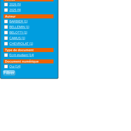
2026
[5]
2025
[9]
Auteur
BARBIER
[1]
BELLEMIN
[1]
BELOTTI
[1]
CAMUS
[1]
CHEVROLAT
[1]
Type de document
Ecrit etudiant
[14]
Document numérique
Oui
[14]