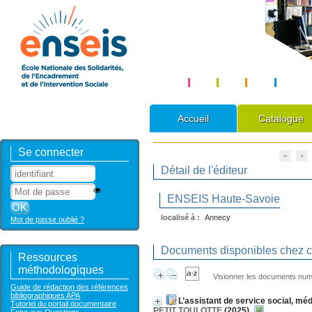
Accueil
Catalogue
Se connecter
Détail de l'éditeur
ENSEIS Haute-Savoie
localisé à :
Annecy
Mot de passe oublié ?
Documents disponibles chez ce
Ressources
méthodologiques
Visionner les documents nu
Guide de rédaction des références
bibliographiques APA
L’assistant de service social, mé
Tutoriel du portail documentaire
PETIT TOULOTTE
(2025)