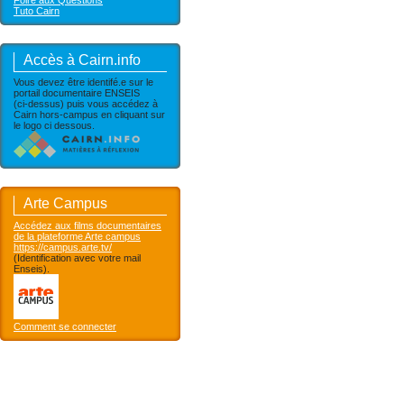
Foire aux Questions
Tuto Cairn
Accès à Cairn.info
Vous devez être identifé.e sur le
portail documentaire ENSEIS
(ci-dessus) puis vous accédez à
Cairn hors-campus en cliquant sur
le logo ci dessous.
Arte Campus
Accédez aux films documentaires
de la plateforme Arte campus
https://campus.arte.tv/
(Identification avec votre mail
Enseis).
Comment se connecter