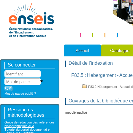
Accueil
Catalogue
Détail de l'indexation
Se connecter
F83.5 : Hébergement - Accuei
F83.2 Hébergement - Accueil de
Mot de passe oublié ?
Ouvrages de la bibliothèque en
Ressources
mot clé inutilisé
méthodologiques
Guide de rédaction des références
bibliographiques APA
Tutoriel du portail documentaire