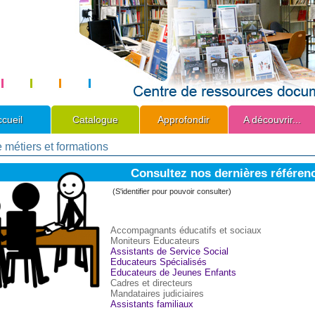
cueil
Catalogue
Approfondir
A découvrir...
e métiers et formations
Consultez nos dernières référenc
(S'identifier pour pouvoir consulter)
Accompagnants éducatifs et sociaux
Moniteurs Educateurs
Assistants de Service Social
Educateurs Spécialisés
Educateurs de Jeunes Enfants
Cadres et directeurs
Mandataires judiciaires
Assistants familiaux