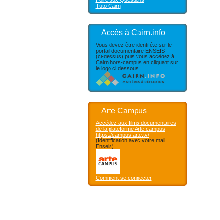
Foire aux Questions
Tuto Cairn
Accès à Cairn.info
Vous devez être identifé.e sur le
portail documentaire ENSEIS
(ci-dessus) puis vous accédez à
Cairn hors-campus en cliquant sur
le logo ci dessous.
Arte Campus
Accédez aux films documentaires
de la plateforme Arte campus
https://campus.arte.tv/
(Identification avec votre mail
Enseis).
Comment se connecter