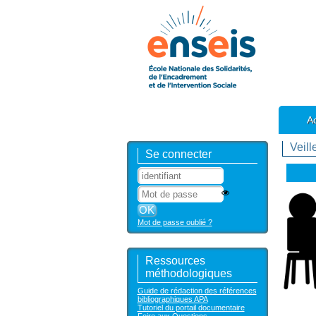
Ac
Veill
Se connecter
Mot de passe oublié ?
Ressources
méthodologiques
Guide de rédaction des références
bibliographiques APA
Tutoriel du portail documentaire