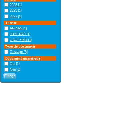
2025
[1]
2023
[1]
2022
[1]
Auteur
ANCIAN
[1]
DAYCARD
[1]
GAUTHIER
[1]
Type de document
Ouvrage
[3]
Document numérique
Oui
[1]
Non
[2]