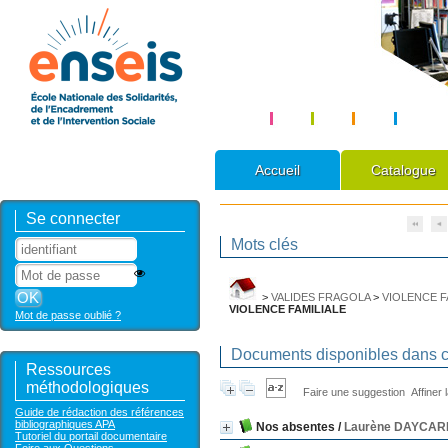
Accueil
Catalogue
Se connecter
Mots clés
>
VALIDES FRAGOLA
>
VIOLENCE F
VIOLENCE FAMILIALE
Mot de passe oublié ?
Documents disponibles dans ce
Ressources
méthodologiques
Faire une suggestion
Affiner
Guide de rédaction des références
bibliographiques APA
Nos absentes
/
Laurène DAYCAR
Tutoriel du portail documentaire