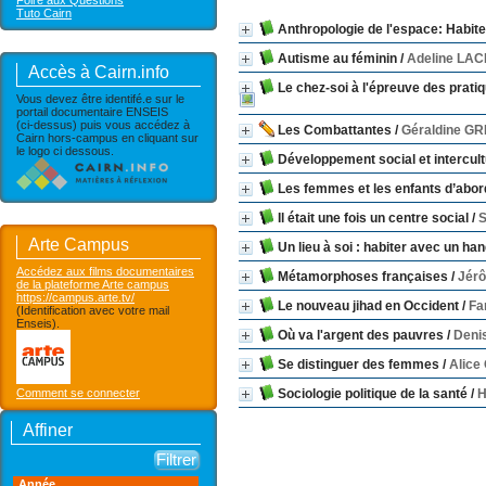
Foire aux Questions
Tuto Cairn
Anthropologie de l'espace: Habiter
Autisme au féminin
/
Adeline LA
Accès à Cairn.info
Le chez-soi à l'épreuve des pratiqu
Vous devez être identifé.e sur le
portail documentaire ENSEIS
(ci-dessus) puis vous accédez à
Les Combattantes
/
Géraldine G
Cairn hors-campus en cliquant sur
le logo ci dessous.
Développement social et intercultu
Les femmes et les enfants d’abor
Il était une fois un centre social
/
Arte Campus
Un lieu à soi : habiter avec un ha
Accédez aux films documentaires
Métamorphoses françaises
/
Jér
de la plateforme Arte campus
https://campus.arte.tv/
Le nouveau jihad en Occident
/
Fa
(Identification avec votre mail
Enseis).
Où va l'argent des pauvres
/
Deni
Se distinguer des femmes
/
Alice
Comment se connecter
Sociologie politique de la santé
/
H
Affiner
Année