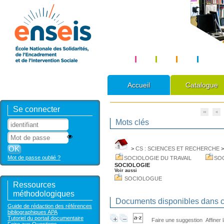
Accueil
Catalogue
Se connecter
Mots clés
>
CS : SCIENCES ET RECHERCHE
Mot de passe oublié ?
SOCIOLOGIE DU TRAVAIL
SO
SOCIOLOGIE
Voir aussi
SOCIOLOGUE
Ressources
méthodologiques
Documents disponibles dans ce
Guide de rédaction des références
bibliographiques APA
Tutoriel du portail documentaire
Faire une suggestion
Affiner