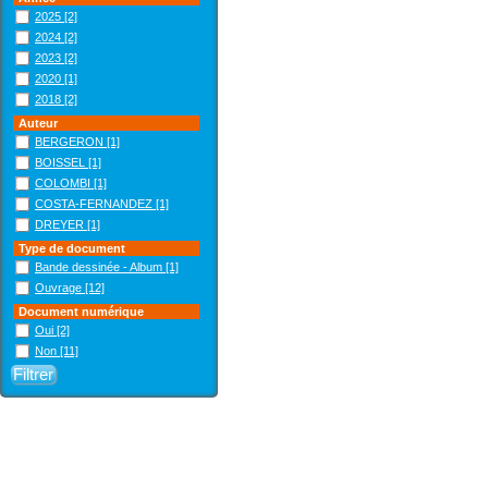
2025
[2]
2024
[2]
2023
[2]
2020
[1]
2018
[2]
Auteur
BERGERON
[1]
BOISSEL
[1]
COLOMBI
[1]
COSTA-FERNANDEZ
[1]
DREYER
[1]
Type de document
Bande dessinée - Album
[1]
Ouvrage
[12]
Document numérique
Oui
[2]
Non
[11]