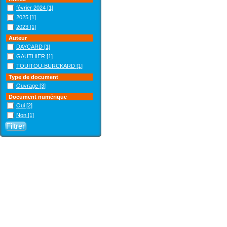
février 2024
[1]
2025
[1]
2023
[1]
Auteur
DAYCARD
[1]
GAUTHIER
[1]
TOUITOU-BURCKARD
[1]
Type de document
Ouvrage
[3]
Document numérique
Oui
[2]
Non
[1]