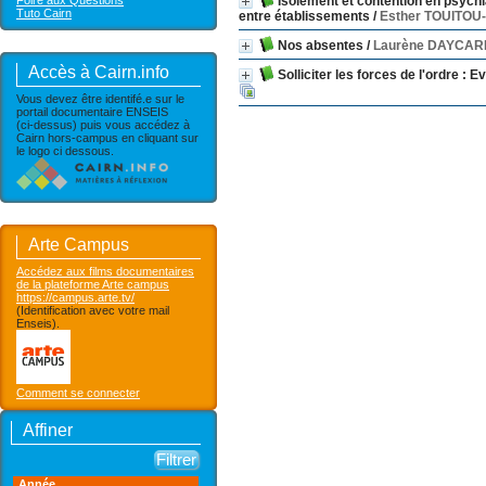
Foire aux Questions
Isolement et contention en psychi
Tuto Cairn
entre établissements
/
Esther TOUITO
Nos absentes
/
Laurène DAYCAR
Accès à Cairn.info
Solliciter les forces de l'ordre : E
Vous devez être identifé.e sur le
portail documentaire ENSEIS
(ci-dessus) puis vous accédez à
Cairn hors-campus en cliquant sur
le logo ci dessous.
Arte Campus
Accédez aux films documentaires
de la plateforme Arte campus
https://campus.arte.tv/
(Identification avec votre mail
Enseis).
Comment se connecter
Affiner
Année