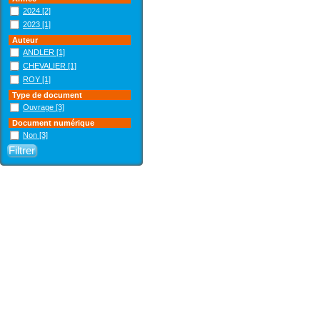
2024
[2]
2023
[1]
Auteur
ANDLER
[1]
CHEVALIER
[1]
ROY
[1]
Type de document
Ouvrage
[3]
Document numérique
Non
[3]