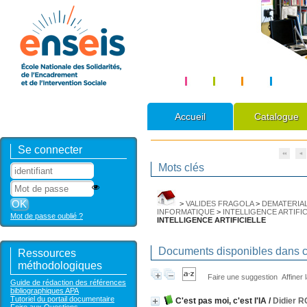
Accueil
Catalogue
Se connecter
Mots clés
>
VALIDES FRAGOLA
>
DEMATERIAL
INFORMATIQUE
>
INTELLIGENCE ARTIFIC
Mot de passe oublié ?
INTELLIGENCE ARTIFICIELLE
Documents disponibles dans ce
Ressources
méthodologiques
Faire une suggestion
Affiner
Guide de rédaction des références
bibliographiques APA
Tutoriel du portail documentaire
C'est pas moi, c'est l'IA
/
Didier 