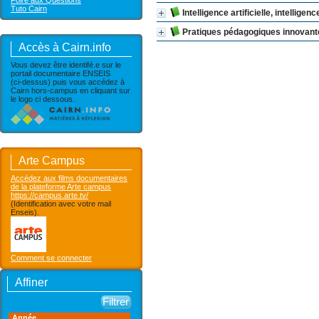
Foire aux Questions
Tuto Cairn
Intelligence artificielle, intellig
Pratiques pédagogiques innovant
Accès à Cairn.info
Vous devez être identifé.e sur le
portail documentaire ENSEIS
(ci-dessus) puis vous accédez à
Cairn hors-campus en cliquant sur
le logo ci dessous.
Arte Campus
Accédez aux films documentaires
de la plateforme Arte campus
https://campus.arte.tv/
(Identification avec votre mail
Enseis).
Comment se connecter
Affiner
Année