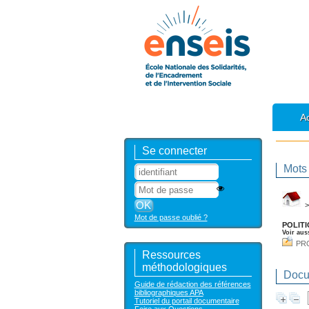
Ac
Se connecter
Mots 
Mot de passe oublié ?
POLIT
Voir aus
PR
Ressources
méthodologiques
Docum
Guide de rédaction des références
bibliographiques APA
Tutoriel du portail documentaire