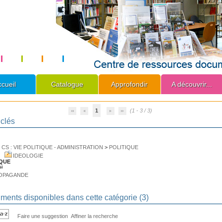
cueil
Catalogue
Approfondir
A découvrir...
1
(1 - 3 / 3)
clés
>
CS : VIE POLITIQUE - ADMINISTRATION
>
POLITIQUE
IDEOLOGIE
IQUE
si
OPAGANDE
ents disponibles dans cette catégorie (
3
)
Faire une suggestion
Affiner la recherche