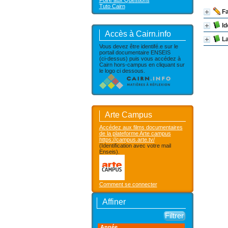
Foire aux Questions
Tuto Cairn
F
Id
Accès à Cairn.info
La
Vous devez être identifé.e sur le
portail documentaire ENSEIS
(ci-dessus) puis vous accédez à
Cairn hors-campus en cliquant sur
le logo ci dessous.
Arte Campus
Accédez aux films documentaires
de la plateforme Arte campus
https://campus.arte.tv/
(Identification avec votre mail
Enseis).
Comment se connecter
Affiner
Année