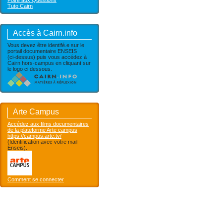
Foire aux Questions
Tuto Cairn
Accès à Cairn.info
Vous devez être identifé.e sur le
portail documentaire ENSEIS
(ci-dessus) puis vous accédez à
Cairn hors-campus en cliquant sur
le logo ci dessous.
Arte Campus
Accédez aux films documentaires
de la plateforme Arte campus
https://campus.arte.tv/
(Identification avec votre mail
Enseis).
Comment se connecter