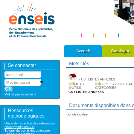
Accueil
Catalogue
Mots clés
Se connecter
>
CS : LISTES ANNEXES
MOTS
PROFESSIONS STAT
OUTILS
CATEGORIES
CS : LISTES ANNEXES
Mot de passe oublié ?
Documents disponibles dans ce
Ressources
mot clé inutilisé
méthodologiques
Guide de rédaction des références
bibliographiques APA
Tutoriel du portail documentaire