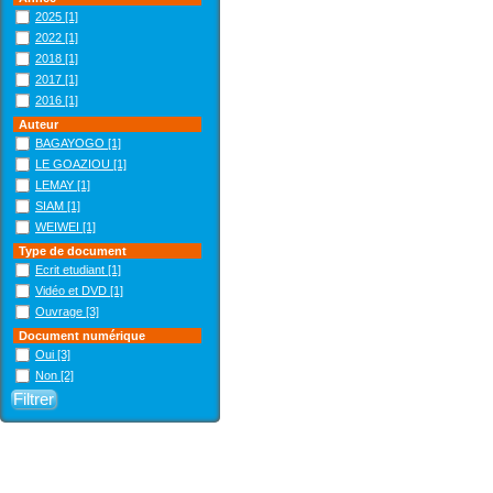
2025
[1]
2022
[1]
2018
[1]
2017
[1]
2016
[1]
Auteur
BAGAYOGO
[1]
LE GOAZIOU
[1]
LEMAY
[1]
SIAM
[1]
WEIWEI
[1]
Type de document
Ecrit etudiant
[1]
Vidéo et DVD
[1]
Ouvrage
[3]
Document numérique
Oui
[3]
Non
[2]