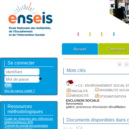
Accueil
Catalogue
Se connecter
Mots clés
>
CS : ENVIRONNEMENT SOCIAL ET
INVISIBILITE SOCI
Mot de passe oublié ?
INEGALITE
MENDICITE
STIGMATISATION
EXCLUSION SOCIALE
Synonyme(s)
Ressources
galère ;processus d'exclusion désaffiliation
méthodologiques
Guide de rédaction des références
Documents disponibles dans ce
bibliographiques APA
Tutoriel du portail documentaire