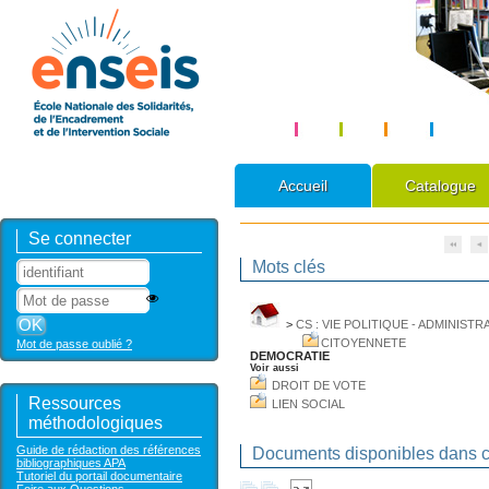
Accueil
Catalogue
Se connecter
Mots clés
>
CS : VIE POLITIQUE - ADMINISTR
CITOYENNETE
Mot de passe oublié ?
DEMOCRATIE
Voir aussi
DROIT DE VOTE
Ressources
LIEN SOCIAL
méthodologiques
Guide de rédaction des références
Documents disponibles dans ce
bibliographiques APA
Tutoriel du portail documentaire