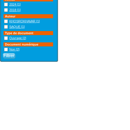
2024
[1]
2018
[1]
Auteur
KHOSROKHAVAR
[1]
SAQUE
[1]
Type de document
Ouvrage
[2]
Document numérique
Non
[2]