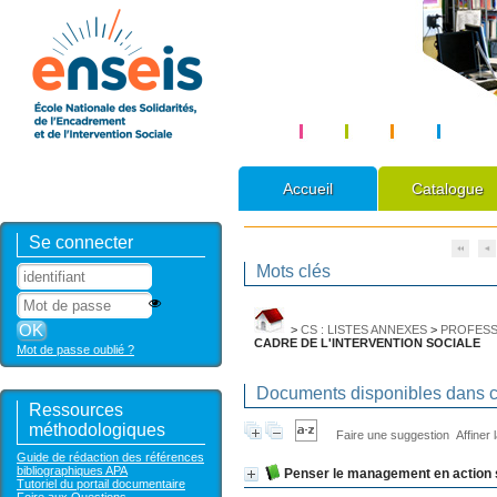
Accueil
Catalogue
Se connecter
Mots clés
>
CS : LISTES ANNEXES
>
PROFESS
CADRE DE L'INTERVENTION SOCIALE
Mot de passe oublié ?
Documents disponibles dans ce
Ressources
méthodologiques
Faire une suggestion
Affiner
Guide de rédaction des références
bibliographiques APA
Penser le management en action s
Tutoriel du portail documentaire