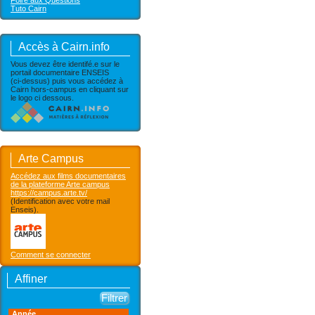
Foire aux Questions
Tuto Cairn
Accès à Cairn.info
Vous devez être identifé.e sur le
portail documentaire ENSEIS
(ci-dessus) puis vous accédez à
Cairn hors-campus en cliquant sur
le logo ci dessous.
Arte Campus
Accédez aux films documentaires
de la plateforme Arte campus
https://campus.arte.tv/
(Identification avec votre mail
Enseis).
Comment se connecter
Affiner
Année