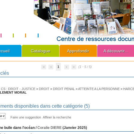
cueil
Catalogue
Approfondir
A découvrir...
1
(1 - 5 / 5)
clés
>
CS : DROIT - JUSTICE
>
DROIT
>
DROIT PENAL
>
ATTEINTE A LA PERSONNE
>
HARCE
LEMENT MORAL
ents disponibles dans cette catégorie (
5
)
Faire une suggestion
Affiner la recherche
e bulle dans l'océan
/
Coralie DIERE
(Janvier 2025)