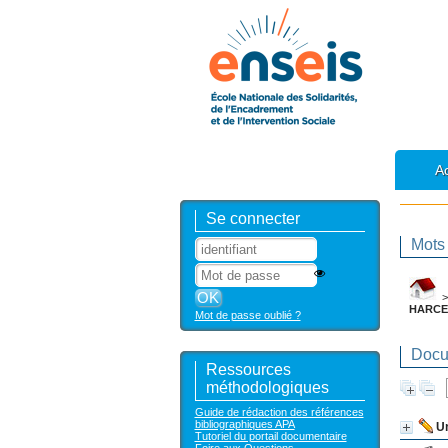
Ac
Se connecter
Mots 
HARCE
Mot de passe oublié ?
Docum
Ressources
méthodologiques
Guide de rédaction des références
bibliographiques APA
Un
Tutoriel du portail documentaire