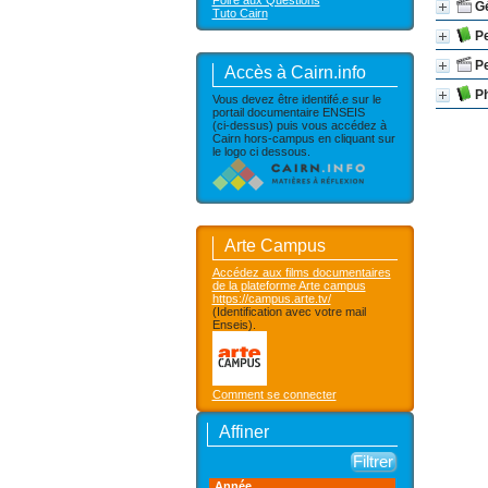
Foire aux Questions
G
Tuto Cairn
Pe
Pe
Accès à Cairn.info
Ph
Vous devez être identifé.e sur le
portail documentaire ENSEIS
(ci-dessus) puis vous accédez à
Cairn hors-campus en cliquant sur
le logo ci dessous.
Arte Campus
Accédez aux films documentaires
de la plateforme Arte campus
https://campus.arte.tv/
(Identification avec votre mail
Enseis).
Comment se connecter
Affiner
Année