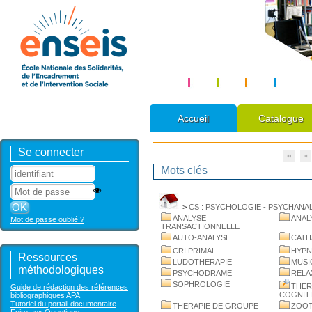
Accueil
Catalogue
Se connecter
Mots clés
>
CS : PSYCHOLOGIE - PSYCHANA
ANALYSE
ANAL
Mot de passe oublié ?
TRANSACTIONNELLE
AUTO-ANALYSE
CATH
CRI PRIMAL
HYP
Ressources
LUDOTHERAPIE
MUSI
méthodologiques
PSYCHODRAME
RELA
SOPHROLOGIE
THER
Guide de rédaction des références
COGNIT
bibliographiques APA
Tutoriel du portail documentaire
THERAPIE DE GROUPE
ZOOT