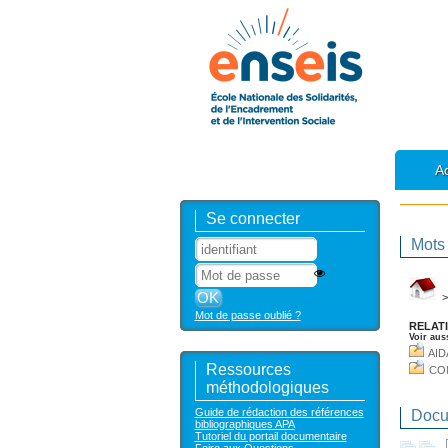
Ac
Se connecter
Mots 
Mot de passe oublié ?
RELATI
Voir aus
AID
Ressources
CO
méthodologiques
Guide de rédaction des références
Docum
bibliographiques APA
Tutoriel du portail documentaire