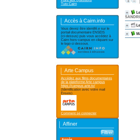
Foire aux Questions
Tuto Cairn
Le
SANDRI
Accès à Cairn.info
Le
Vous devez être identifé.e sur le
portail documentaire ENSEIS
M
(ci-dessus) puis vous accédez à
Cairn hors-campus en cliquant sur
le logo ci dessous.
Arte Campus
Accédez aux films documentaires
de la plateforme Arte campus
https://campus.arte.tv/
(Identification avec votre mail
Enseis).
Comment se connecter
Affiner
Année