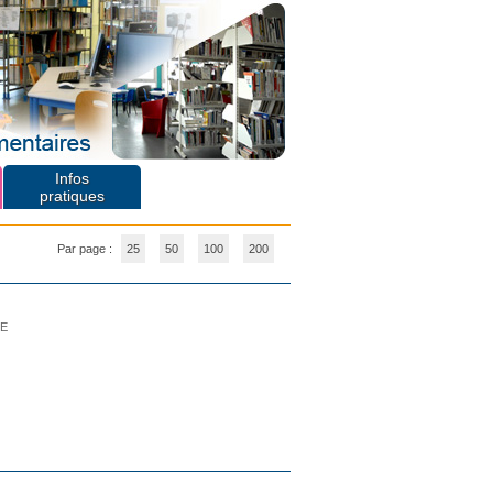
Infos
pratiques
Par page :
25
50
100
200
LE