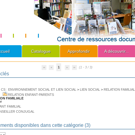
cueil
Catalogue
Approfondir
A découvrir...
1
(1 - 3 / 3)
clés
>
CS : ENVIRONNEMENT SOCIAL ET LIEN SOCIAL
>
LIEN SOCIAL
>
RELATION FAMILIA
RELATION ENFANT-PARENTS
ON FAMILIALE
si
ANT FAMILIAL
NSEILLER CONJUGAL
ents disponibles dans cette catégorie (
3
)