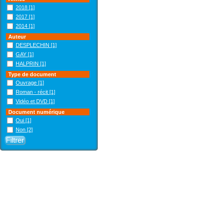
2018
[1]
2017
[1]
2014
[1]
Auteur
DESPLECHIN
[1]
GAY
[1]
HALPRIN
[1]
Type de document
Ouvrage
[1]
Roman - récit
[1]
Vidéo et DVD
[1]
Document numérique
Oui
[1]
Non
[2]