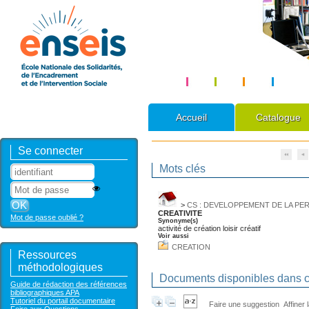
Accueil
Catalogue
Se connecter
Mots clés
>
CS : DEVELOPPEMENT DE LA P
CREATIVITE
Mot de passe oublié ?
Synonyme(s)
activité de création loisir créatif
Voir aussi
CREATION
Ressources
méthodologiques
Documents disponibles dans ce
Guide de rédaction des références
bibliographiques APA
Tutoriel du portail documentaire
Faire une suggestion
Affiner