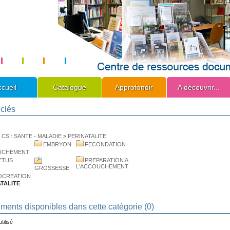
cueil
Catalogue
Approfondir
A découvrir...
clés
>
CS : SANTE - MALADIE
>
PERINATALITE
EMBRYON
FECONDATION
UCHEMENT
ETUS
PREPARATION A
L'ACCOUCHEMENT
GROSSESSE
OCREATION
TALITE
ents disponibles dans cette catégorie (
0
)
tilisé