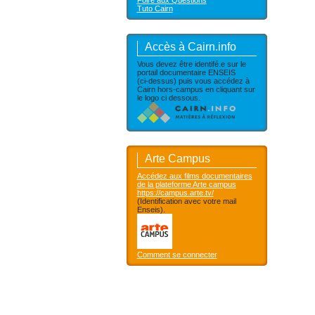
Foire aux Questions
Tuto Cairn
Accès à Cairn.info
Vous devez être identifé.e sur le
portail documentaire ENSEIS
(ci-dessus) puis vous accédez à
Cairn hors-campus en cliquant sur
le logo ci dessous.
Arte Campus
Accédez aux films documentaires
de la plateforme Arte campus
https://campus.arte.tv/
(Identification avec votre mail
Enseis).
Comment se connecter