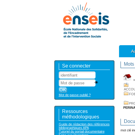
Ac
Mots 
Se connecter
ACCO
FO
Mot de passe oublié ?
PR
PERINA
Ressources
méthodologiques
Docum
Guide de rédaction des références
bibliographiques APA
mot clé inu
Tutoriel du portail documentaire