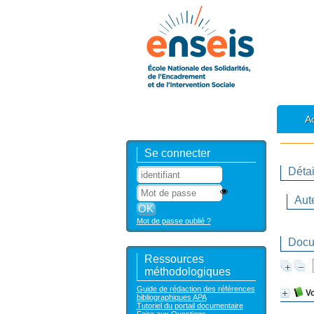
Ac
Se connecter
Détai
Aut
Mot de passe oublié ?
Docum
Ressources
méthodologiques
Guide de rédaction des références
Vo
bibliographiques APA
Tutoriel du portail documentaire