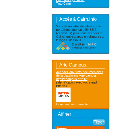
Foire aux Questions
Tuto Cairn
Accès à Cairn.info
Vous devez être identifé.e sur le
portail documentaire ENSEIS
(ci-dessus) puis vous accédez à
Cairn hors-campus en cliquant sur
le logo ci dessous.
Arte Campus
Accédez aux films documentaires
de la plateforme Arte campus
https://campus.arte.tv/
(Identification avec votre mail
Enseis).
Comment se connecter
Affiner
Année