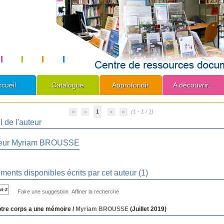
cueil
Catalogue
Approfondir
A découvrir...
1
(1 - 1 / 1)
l de l'auteur
eur Myriam BROUSSE
ents disponibles écrits par cet auteur (
1
)
Faire une suggestion
Affiner la recherche
tre corps a une mémoire
/
Myriam BROUSSE
(Juillet 2019)