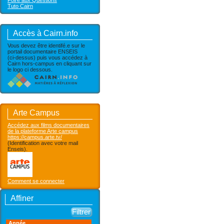
Foire aux Questions
Tuto Cairn
Accès à Cairn.info
Vous devez être identifé.e sur le
portail documentaire ENSEIS
(ci-dessus) puis vous accédez à
Cairn hors-campus en cliquant sur
le logo ci dessous.
Arte Campus
Accédez aux films documentaires
de la plateforme Arte campus
https://campus.arte.tv/
(Identification avec votre mail
Enseis).
Comment se connecter
Affiner
Année