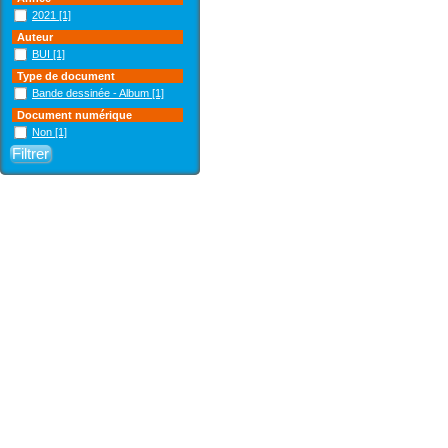
2021
[1]
Auteur
BUI
[1]
Type de document
Bande dessinée - Album
[1]
Document numérique
Non
[1]