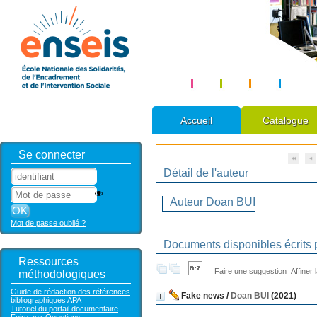
Accueil
Catalogue
Se connecter
Détail de l'auteur
Auteur Doan BUI
Mot de passe oublié ?
Documents disponibles écrits p
Ressources
Faire une suggestion
Affiner
méthodologiques
Guide de rédaction des références
Fake news
/
Doan BUI
(2021)
bibliographiques APA
Tutoriel du portail documentaire